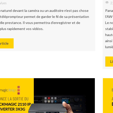
Vues
2
ir naturel devant la caméra ou un auditoire n'est pas chose
Pana
 téléprompteur permet de garder le fil de sa présentation
l'AW
lle prestance. Il vous permettra d’enregistrer et de
Le n
 plus rapidement vos vidéos.
stab
haut
ains
article
lumi
Li