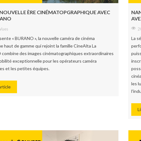
 NOUVELLE ÈRE CINÉMATOPGRAPHIQUE AVEC
NAN
RANO
AVE
Vues
2
sente « BURANO », la nouvelle caméra de cinéma
La s
 haut de gamme qui rejoint la famille CineAlta La
perf
ombine des images cinématographiques extraordinaires
puis
obilité exceptionnelle pour les opérateurs caméra
inscr
s et les petites équipes.
poss
cinéa
les 
article
l'ind
Li