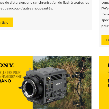
s de distorsion, une synchronisation du flash à toutes les
comp
, et beaucoup d’autres nouveautés.
l'AW
Panas
spec
article
pour
Li