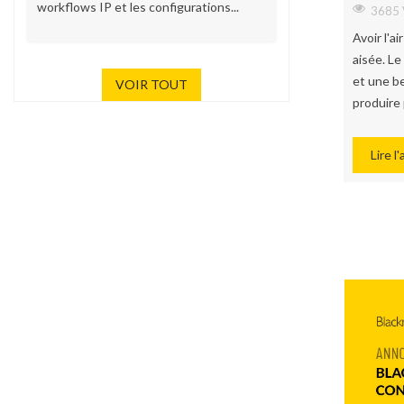
workflows IP et les configurations...
3685 
Avoir l'a
aisée. Le
et une be
VOIR TOUT
produire
Lire l'