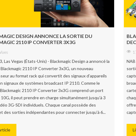
AGIC DESIGN ANNONCE LA SORTIE DU
BLA
AGIC 2110 IP CONVERTER 3X3G
DEC
Vues
1
, Las Vegas (États-Unis) - Blackmagic Design a annoncé la
NAB 
u Blackmagic 2110 IP Converter 3x3G, un nouveau
sort
seur au format rack qui convertit des signaux d’appareils
capt
n signaux de systèmes broadcast IP 2110. Comme le
broa
Blackmagic 2110 IP Converter 3x3G comprend un port
cart
 10G, il peut prendre en charge simultanément jusqu’à 3
chaq
idéo 3G-SDI individuels. Chaque canal possède des
offre
t des sorties indépendantes pour connecter jusqu’à 6...
captu
article
Li