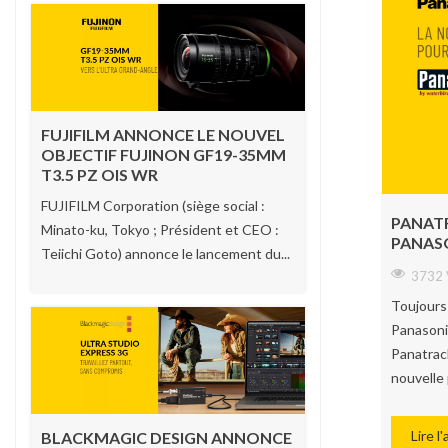
FUJIFILM ANNONCE LE NOUVEL
OBJECTIF FUJINON GF19-35MM
T3.5 PZ OIS WR
FUJIFILM Corporation (siège social :
PANATR
Minato-ku, Tokyo ; Président et CEO :
PANAS
Teiichi Goto) annonce le lancement du...
3732 
Toujours
Panasoni
Panatrac
nouvelle 
Lire l'
BLACKMAGIC DESIGN ANNONCE