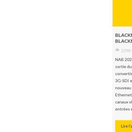
BLACKM
BLACKM
2398 
NAB 2023
sortie d
convertis
3G-SDI e
nouveau 
Ethernet
canaux v
entrées e
Lire l'