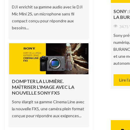
DJI enrichit sa gamme audio avec le DJI
SONY :
Mic Mini 2S, un microphone sans fil
LA BU
compact conçu pour répondre aux
3475 
besoins...
Sony pré
numérique
BURANO c
et une m
autonome
Lire l'
DOMPTER LA LUMIÈRE.
MAÎTRISER L'IMAGE AVEC LA
NOUVELLE SONY FX5
Sony élargit sa gamme Cinema Line avec
la nouvelle FX5, une caméra plein format
conçue pour répondre aux exigences...