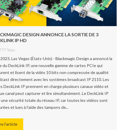
CKMAGIC DESIGN ANNONCE LA SORTIE DE 3
KLINK IP HD
777 Vues
2023, Las Vegas (États-Unis) - Blackmagic Design a annoncé la
ie du DeckLink IP, une nouvelle gamme de cartes PCIe qui
urent et lisent de la vidéo 10 bits non compressée de qualité
dcast directement avec les systèmes broadcast IP 2110. Les
es DeckLink IP prennent en charge plusieurs canaux vidéo et
ue canal peut capturer et lire simultanément. Le DeckLink IP
 une sécurité totale du réseau IP, car toutes les vidéos sont
rées et lues à l'aide des tampons de...
re l'article