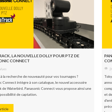
ACK, LA NOUVELLE DOLLY POUR PTZ DE
PAN
ONIC CONNECT
COM
Vues
2
 à la recherche de nouveauté pour vos tournages ?
Toky
c Connect intègre à son catalogue, le nouvel accessoire
anno
k de Waterbird. Panasonic Connect vous propose ainsi une
comp
possibilité de captation.
et d
d'en
préc
article