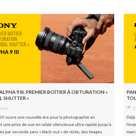
 ALPHA 9 III, PREMIER BOÎTIER À OBTURATION «
PAN
L SHUTTER »
TOU
Vues
2
 III ouvre une nouvelle ère pour la photographie en
Déjà
 une prise de vue en rafale silencieuse ultra-rapide jusqu’à
l’év
es par seconde sans « black-out » de visée, des images
march