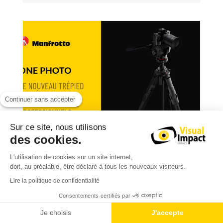
Continuer sans accepter
Sur ce site, nous utilisons
des cookies.
MANFROTTO ONE PHOTO : LE NOUVEAU
L'utilisation de cookies sur un site internet,
TRÉPIED PENSÉ POUR LES PHOTOGRAPHES
doit, au préalable, être déclaré à tous les nouveaux visiteurs.
PROFESSIONNELS
Lire la politique de confidentialité
641 Vues
Consentements certifiés par
Avec le Manfrotto ONE Photo, la célèbre plateforme
de trépieds évolue pour répondre aux besoins des
Je choisis
J'accepte