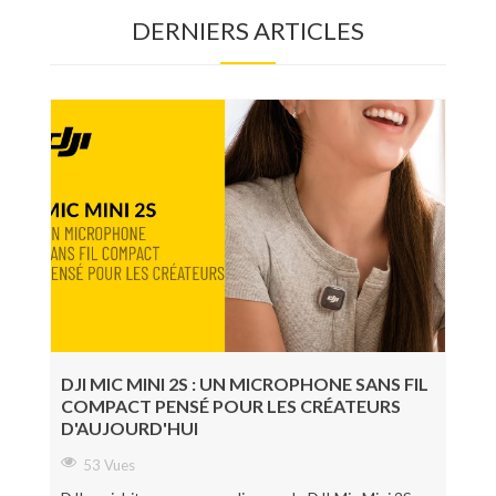
DERNIERS ARTICLES
Photo
Accessoires Tournage
Régie, Post-prod & Diffusion
Audio
Éclairage
Consommable
Nouveautés
Bons plans
DJI MIC MINI 2S : UN MICROPHONE SANS FIL
COMPACT PENSÉ POUR LES CRÉATEURS
D'AUJOURD'HUI
53 Vues