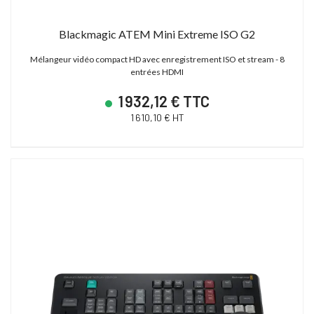
23 880,00 € TTC
15 600,00 € TTC
19 900,00 € HT
13 000,00 € HT
Blackmagic ATEM Mini Extreme ISO G2
28 627,19 € TTC
21 600,00 € TTC
Mélangeur vidéo compact HD avec enregistrement ISO et stream - 8
entrées HDMI
1 932,12 € TTC
1 610,10 € HT