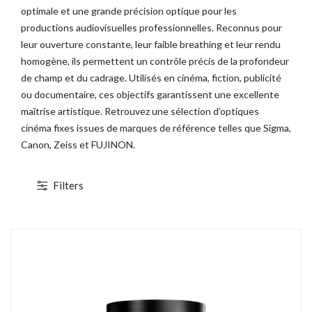
optimale et une grande précision optique pour les
productions audiovisuelles professionnelles. Reconnus pour
leur ouverture constante, leur faible breathing et leur rendu
TOCKAGE
DÉSTOCKAGE
homogène, ils permettent un contrôle précis de la profondeur
de champ et du cadrage. Utilisés en cinéma, fiction, publicité
ou documentaire, ces objectifs garantissent une excellente
maîtrise artistique. Retrouvez une sélection d’optiques
cinéma fixes issues de marques de référence telles que Sigma,
Canon, Zeiss et FUJINON.
Filters
1 / 4
Canon EOS C700 PL
ABonAir AB4000 4K HDR
cope 4K/2K/HD - XF AVC/ProRes -
Kit 1 émetteur / 1 récepteur vidéo sans fil
CMOS S35 4.5K - Monture PL
4K HDR Full Duplex 300m / 12G-SDI &
HDMI 2.0