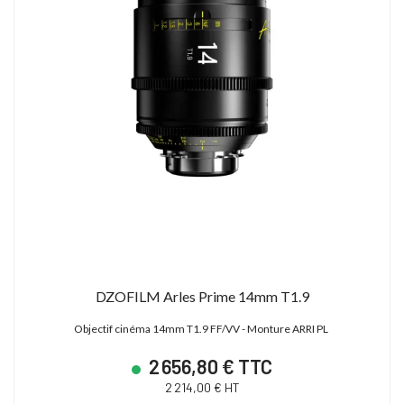
23 880,00 € TTC
15 600,00 € TTC
19 900,00 € HT
13 000,00 € HT
28 627,19 € TTC
21 600,00 € TTC
DZOFILM Arles Prime 14mm T1.9
Objectif cinéma 14mm T1.9 FF/VV - Monture ARRI PL
2 656,80 € TTC
2 214,00 € HT