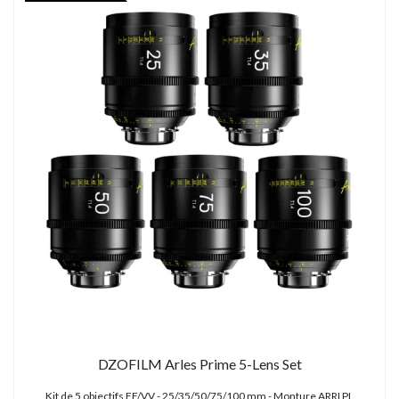
DZOFILM Arles Prime 5-Lens Set
Kit de 5 objectifs FF/VV - 25/35/50/75/100 mm - Monture ARRI PL