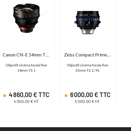
Canon CN-E 14mm T3.1
Zeiss Compact Prime CP.3 XD - 35mm T2.1
Objectif cinéma focale fixe
Objectif cinéma focale fixe
O
14mm T3.1
35mm T2.1 / PL
4 860,00 € TTC
6 000,00 € TTC
4 050,00 € HT
5 000,00 € HT