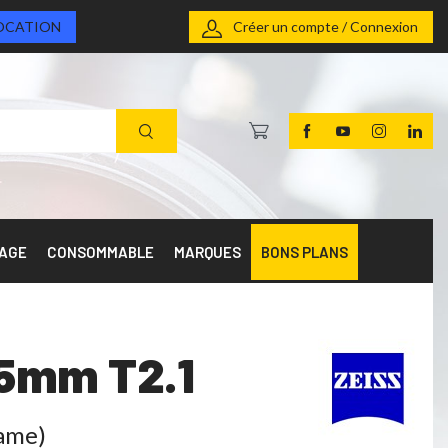
OCATION
Créer un compte / Connexion
RAGE
CONSOMMABLE
MARQUES
BONS PLANS
25mm T2.1
rame)