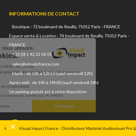
INFORMATIONS DE CONTACT
Boutique : 72 boulevard de Reuilly, 75012 Paris - FRANCE
Continuer sans accepter
Espace vente & Location : 74 boulevard de Reuilly, 75012 Paris -
FRANCE
Sur ce site, nous utilisons
+33 (0) 1 42 22 02 05
des cookies.
sales@visualsfrance.com
L'utilisation de cookies sur un site
internet, doit, au préalable, être déclaré à tous les nouveaux
Matin : de 10h à 12h15 (sauf vendredi 12h)
visiteurs.
Après midi : de 14h à 19h00 (sauf vendredi 18h)
Lire la politique de confidentialité
Un parking gratuit est à votre disposition
Consentements certifiés par
Je choisis
J'accepte
Plateforme de Gestion du Consentement : Personnalisez vos Optio
Axeptio consent
Notre plateforme vous permet d'adapter et de gérer vos paramètres 
©2026 Visual Impact France - Distributeur Matériel Audiovisuel Pro 