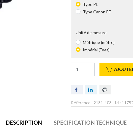
Type PL
Type Canon EF
Unité de mesure
Métrique (métre)
Impérial (Feet)
AJOUTER
Référence :
2181-403
- Id :
1175
DESCRIPTION
SPÉCIFICATION TECHNIQUE