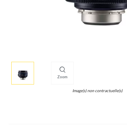
More
×
info
Zoom
Legend...
Image(s) non contractuelle(s)
Whait
for
it.