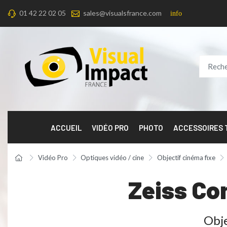
01 42 22 02 05
sales@visualsfrance.com
info
ACCUEIL
VIDÉO PRO
PHOTO
ACCESSOIRES
Vidéo Pro
Optiques vidéo / cine
Objectif cinéma fixe
Zeiss Co
Obje