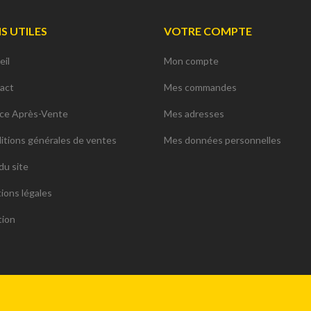
NS UTILES
VOTRE COMPTE
eil
Mon compte
act
Mes commandes
ice Après-Vente
Mes adresses
itions générales de ventes
Mes données personnelles
du site
ions légales
tion
ions. Personnalisez vos préférences pour contrôler la manière dont vos