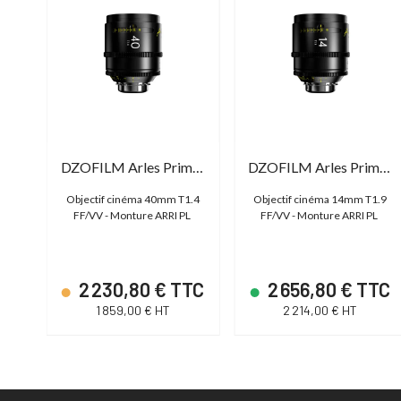
DZOFILM Arles Prime 18mm T1.4
DZOFILM Arles Prime 40mm T1.4
DZOFILM Arles Prime 14mm T1.9
1.4
Objectif cinéma 40mm T1.4
Objectif cinéma 14mm T1.9
L
FF/VV - Monture ARRI PL
FF/VV - Monture ARRI PL
TC
2 230,80 € TTC
2 656,80 € TTC
1 859,00 € HT
2 214,00 € HT