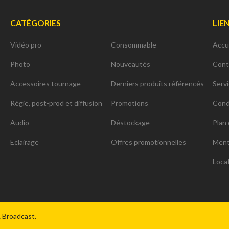
CATÉGORIES
LIE
Vidéo pro
Consommable
Accu
Photo
Nouveautés
Cont
Accessoires tournage
Derniers produits référencés
Serv
Régie, post-prod et diffusion
Promotions
Cond
Audio
Déstockage
Plan 
Eclairage
Offres promotionnelles
Ment
Loca
ns
de confidentialité, en garantissant la conformité avec les réglementat
& Broadcast.