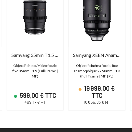
Samyang 35mm T1.5 VDSLR MK2
Samyang XEEN Anamorphic 50mm T1.3
Objectif photo / vidéo focale
Objectif cinéma focale fixe
fixe 35mm T1.5 (Full Frame |
anamorphique 2x 50mm T1.3
MF)
(Full Frame | MF | PL)
19 999,00 €
599,00 € TTC
TTC
499,17 € HT
16 665,83 € HT