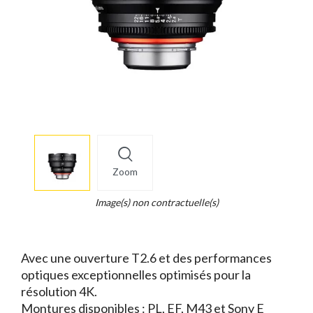
More
×
info
Zoom
Legend...
Whait
Image(s) non contractuelle(s)
for
it.
Avec une ouverture T2.6 et des performances
optiques exceptionnelles optimisés pour la
résolution 4K.
Montures disponibles : PL, EF, M43 et Sony E