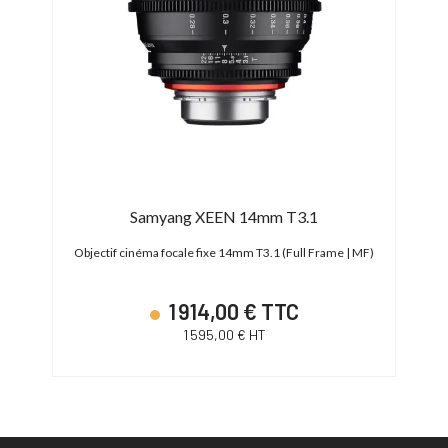
2.9
Samyang XEEN 14mm T3.1
ame)
Objectif cinéma focale fixe 14mm T3.1 (Full Frame | MF)
Obj
1 914,00 € TTC
1 595,00 € HT