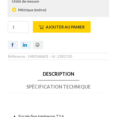
Unité de mesure
Métrique (métre)
AJOUTER AU PANIER
Référence :
1480160601
- Id :
2281130
DESCRIPTION
SPÉCIFICATION TECHNIQUE
Focale fixe lumineuse T2.6