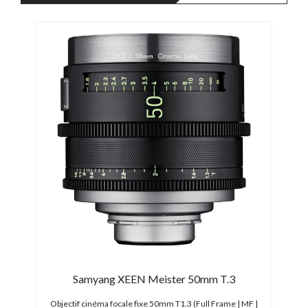
2.9
Samyang XEEN Meister 50mm T.3
ame)
Objectif cinéma focale fixe 50mm T1.3 (Full Frame | MF |
Obje