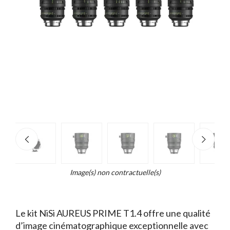
e
×
d...
t
Image(s) non contractuelle(s)
Le kit NiSi AUREUS PRIME T1.4 offre une qualité
d’image cinématographique exceptionnelle avec