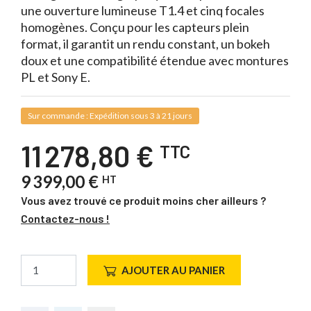
une ouverture lumineuse T1.4 et cinq focales
homogènes. Conçu pour les capteurs plein
format, il garantit un rendu constant, un bokeh
doux et une compatibilité étendue avec montures
PL et Sony E.
Sur commande : Expédition sous 3 à 21 jours
11 278,80 €
TTC
9 399,00 €
HT
Vous avez trouvé ce produit moins cher ailleurs ?
Contactez-nous !
AJOUTER AU PANIER