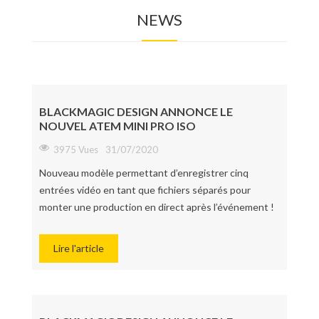
NEWS
Photo
Accessoires Tournage
Régie, Post-prod & Diffusion
Audio
BLACKMAGIC DESIGN ANNONCE LE
Éclairage
NOUVEL ATEM MINI PRO ISO
3975 Vues
31/07/2020
Consommable
Nouveau modèle permettant d’enregistrer cinq
Nouveautés
entrées vidéo en tant que fichiers séparés pour
Bons plans
monter une production en direct après l’événement !
Lire l'article