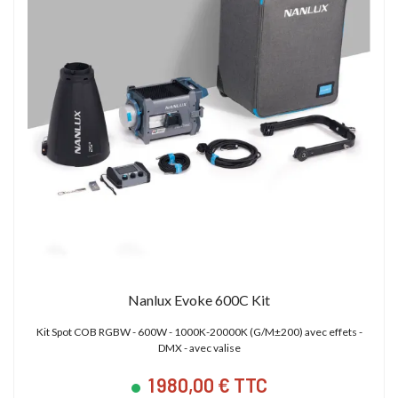
Nanlux Evoke 600C Kit
Kit Spot COB RGBW - 600W - 1000K-20000K (G/M±200) avec effets -
DMX - avec valise
1 980,00 € TTC