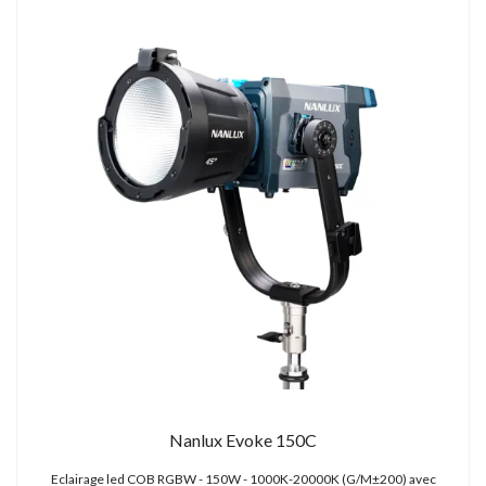
TOCKAGE
DÉSTOCKAGE
Nanlux Evoke 150C
Eclairage led COB RGBW - 150W - 1000K-20000K (G/M±200) avec