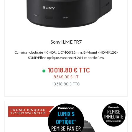
Sony ILME FR7
Caméra robotisée 4K HDR , 1 CMOS 35mm, E-Mount - HDMI/12G-
SDI/IP/Fibre optique avec rec H.264 et sortie Raw
10 018,80 € TTC
8 349,00 € HT
10 318,80 € TTC
PROMO JUSQU'AU
17/08/2026 INCLUS