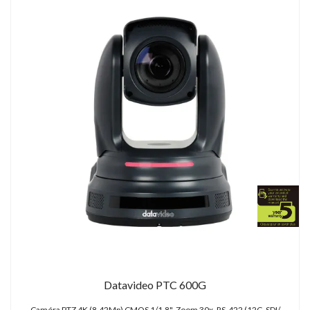
Datavideo PTC 600G
Caméra PTZ 4K (8.42Mp) CMOS 1/1,8", Zoom 30x, RS-422 (12G-SDI/