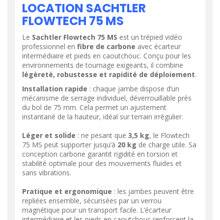
LOCATION SACHTLER
FLOWTECH 75 MS
Le
Sachtler Flowtech 75 MS
est un trépied vidéo
professionnel en
fibre de carbone
avec écarteur
intermédiaire et pieds en caoutchouc. Conçu pour les
environnements de tournage exigeants, il combine
légèreté, robustesse et rapidité de déploiement
.
Installation rapide
: chaque jambe dispose d’un
mécanisme de serrage individuel, déverrouillable près
du bol de 75 mm. Cela permet un ajustement
instantané de la hauteur, idéal sur terrain irrégulier.
Léger et solide
: ne pesant que
3,5 kg
, le Flowtech
75 MS peut supporter jusqu’à
20 kg
de charge utile. Sa
conception carbone garantit rigidité en torsion et
stabilité optimale pour des mouvements fluides et
sans vibrations.
Pratique et ergonomique
: les jambes peuvent être
repliées ensemble, sécurisées par un verrou
magnétique pour un transport facile. L’écarteur
intermédiaire et les pieds en caoutchouc renforcent la