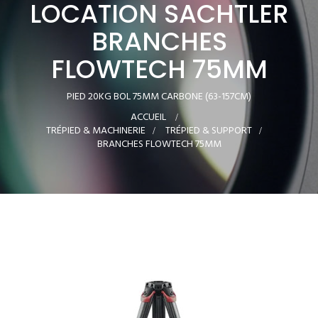
LOCATION SACHTLER
BRANCHES
FLOWTECH 75MM
PIED 20KG BOL 75MM CARBONE (63-157CM)
ACCUEIL
>
TRÉPIED & MACHINERIE
>
TRÉPIED & SUPPORT
>
BRANCHES FLOWTECH 75MM