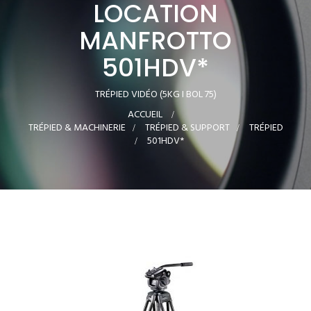
LOCATION
MANFROTTO
501HDV*
TRÉPIED VIDÉO (5KG I BOL 75)
ACCUEIL
>
TRÉPIED & MACHINERIE
>
TRÉPIED & SUPPORT
>
TRÉPIED
>
501HDV*