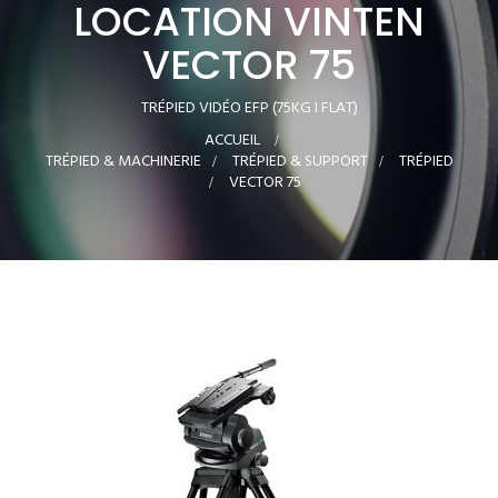
LOCATION VINTEN
VECTOR 75
TRÉPIED VIDÉO EFP (75KG I FLAT)
ACCUEIL
>
TRÉPIED & MACHINERIE
>
TRÉPIED & SUPPORT
>
TRÉPIED
>
VECTOR 75