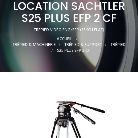
LOCATION SACHTLER
S25 PLUS EFP 2 CF
TRÉPIED VIDÉO ENG/EFP (35KG I FLAT)
ACCUEIL
>
TRÉPIED & MACHINERIE
>
TRÉPIED & SUPPORT
>
TRÉPIED
>
S25 PLUS EFP 2 CF