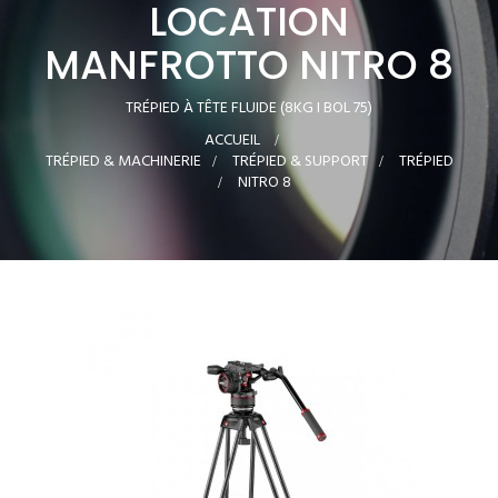
LOCATION
MANFROTTO NITRO 8
TRÉPIED À TÊTE FLUIDE (8KG I BOL 75)
ACCUEIL
>
TRÉPIED & MACHINERIE
>
TRÉPIED & SUPPORT
>
TRÉPIED
>
NITRO 8