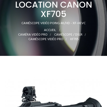
LOCATION CANON
XF705
CAMÉSCOPE VIDÉO POING 4K/HD - XF-HEVC
ACCUEIL
>
CAMÉRA VIDÉO PRO
>
CAMÉSCOPE / DSLR
>
CAMÉSCOPE VIDÉO PRO
>
XF705