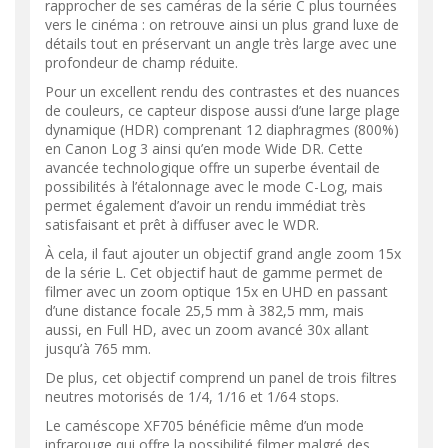
rapprocher de ses caméras de la série C plus tournées
vers le cinéma : on retrouve ainsi un plus grand luxe de
détails tout en préservant un angle très large avec une
profondeur de champ réduite.
Pour un excellent rendu des contrastes et des nuances
de couleurs, ce capteur dispose aussi d’une large plage
dynamique (HDR) comprenant 12 diaphragmes (800%)
en Canon Log 3 ainsi qu’en mode Wide DR. Cette
avancée technologique offre un superbe éventail de
possibilités à l’étalonnage avec le mode C-Log, mais
permet également d’avoir un rendu immédiat très
satisfaisant et prêt à diffuser avec le WDR.
À cela, il faut ajouter un objectif grand angle zoom 15x
de la série L. Cet objectif haut de gamme permet de
filmer avec un zoom optique 15x en UHD en passant
d’une distance focale 25,5 mm à 382,5 mm, mais
aussi, en Full HD, avec un zoom avancé 30x allant
jusqu’à 765 mm.
De plus, cet objectif comprend un panel de trois filtres
neutres motorisés de 1/4, 1/16 et 1/64 stops.
Le caméscope XF705 bénéficie même d’un mode
infrarouge qui offre la possibilité filmer malgré des