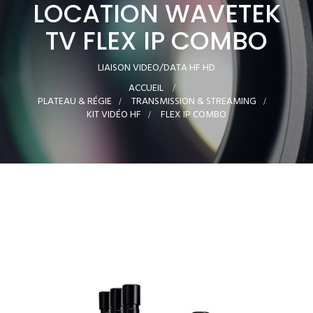
LOCATION WAVETEK
TV FLEX IP COMBO
LIAISON VIDEO/DATA HF HD
ACCUEIL
>
PLATEAU & RÉGIE
>
TRANSMISSION & STREAMING
>
KIT VIDÉO HF
>
FLEX IP COMBO