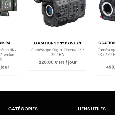
AMIRA
LOCATION
LOCATION SONY PXW FX9
inéma 4K /
Caméscope Digital Cinéma 4K /
Caméscope
e Premium
2K / HD
4K / 2K /
5
220,00 € HT / jour
 jour
450,
CATÉGORIES
LIENS UTILES