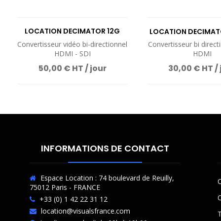
LOCATION DECIMATOR 12G
LOCATION DECIMAT
CROSS
Convertisseur vidéo bi-directionnel
Convertisseur bi direct
HDMI - SDI
HDMI
50,00 € HT / jour
30,00 € HT / 
INFORMATIONS DE CONTACT
Espace Location : 74 boulevard de Reuilly,
C
75012 Paris - FRANCE
O
+33 (0) 1 42 22 31 12
location@visualsfrance.com
T