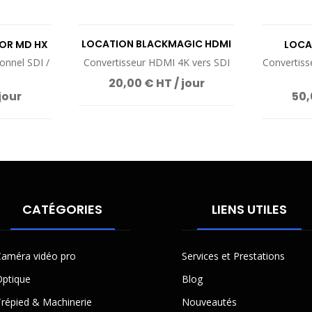
LOCATION BLACKMAGIC HDMI
OR MD HX
LOCA
TO SDI 4K
ionnel SDI /
Convertisseur HDMI 4K vers SDI
Convertis
20,00 € HT / jour
jour
50,
CATÉGORIES
LIENS UTILES
améra vidéo pro
Services et Prestations
ptique
Blog
répied & Machinerie
Nouveautés