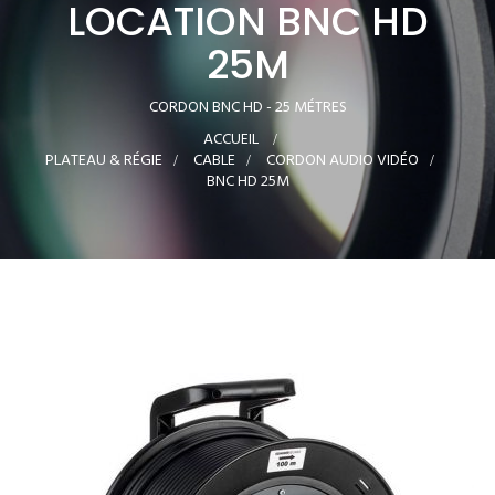
LOCATION BNC HD
25M
CORDON BNC HD - 25 MÉTRES
ACCUEIL
>
PLATEAU & RÉGIE
>
CABLE
>
CORDON AUDIO VIDÉO
>
BNC HD 25M