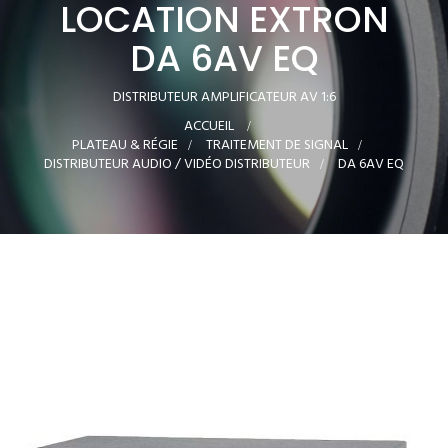
LOCATION EXTRON
DA 6AV EQ
DISTRIBUTEUR AMPLIFICATEUR AV 1:6
ACCUEIL
>
PLATEAU & RÉGIE
>
TRAITEMENT DE SIGNAL
>
DISTRIBUTEUR AUDIO / VIDÉO DISTRIBUTEUR
>
DA 6AV EQ