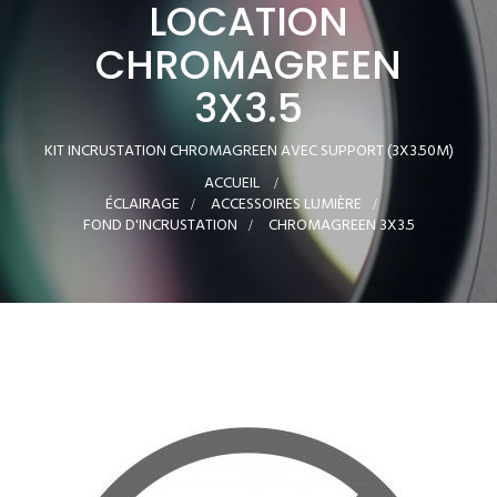
LOCATION
CHROMAGREEN
3X3.5
KIT INCRUSTATION CHROMAGREEN AVEC SUPPORT (3X3.50M)
ACCUEIL
>
ÉCLAIRAGE
>
ACCESSOIRES LUMIÈRE
>
FOND D'INCRUSTATION
>
CHROMAGREEN 3X3.5