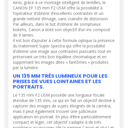
Ainsi, grâce à ce montage intelligent de lentilles, le
CANON EF 135 mm F2 USM offre la possibilité à
l’opérateur d’obtenir d’excellents contrastes et un
grande netteté d’image, sans craindre de distorsion.
Par ailleurs, dans le but d’obtenir de somptueux
bokehs, Canon a doté son objectif d’un iris composé
de 9 lames.
Il est bon d’ajouter à cette formule optique la présence
du traitement Super Spectra qui offre la possibilité
d’obtenir une image aux contrastes puissants tout en
préservant un très bon équilibre chromatique et en
supprimant les images dites « fantômes » produites
par la lumière.
UN 135 MM TRÈS LUMINEUX POUR LES
PRISES DE VUES LOINTAINES ET LES
PORTRAITS.
Le 135 mm F2 USM possède une longueur focale
étendue de 135 mm, ce qui en fait un objectif destiné à
capturer des images de sujets éloignés de la caméra,
mais il peut également trouver une judicieuse
application en portrait. En plus d’être particulièrement
compact et léger, cet objectif s’adapte à de très
nombreux accessoires (de la gamme Canon et plus) et