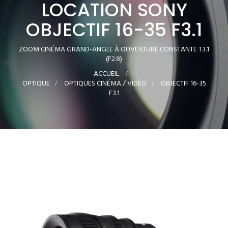
LOCATION SONY
OBJECTIF 16-35 F3.1
ZOOM CINÉMA GRAND-ANGLE À OUVERTURE CONSTANTE T3.1
(F2.8)
ACCUEIL
>
OPTIQUE
>
OPTIQUES CINÉMA / VIDÉO
>
OBJECTIF 16-35
F3.1