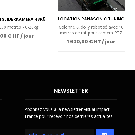
LOCATION PANASONIC TUNING
 SLIDERKAMERA HSK5
SYSTEM FLOOR...
1,50 mètres - 0-20kg
Colonne & dolly robotisé avec 10
mètres de rail pour caméra PTZ
00 € HT / jour
1 600,00 € HT / jour
NEWSLETTER
Abonnez-vous à la newsletter Visual Impact
France pour recevoir nos dernières actualités.