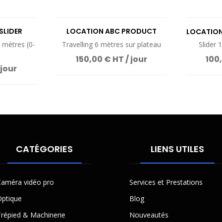
SLIDER
LOCATION ABC PRODUCT
LOCATION
WILLY GO
0 mètres (0-
Travelling 6 mètres sur plateau
Slider 
150,00 € HT / jour
100,
 jour
CATÉGORIES
LIENS UTILES
améra vidéo pro
Services et Prestations
ptique
Blog
répied & Machinerie
Nouveautés