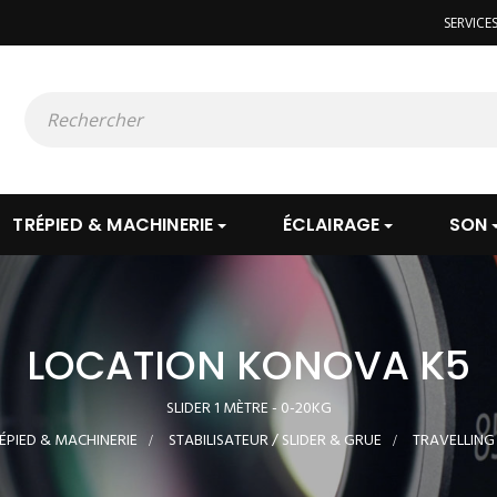
SERVICE
TRÉPIED & MACHINERIE
ÉCLAIRAGE
SON
LOCATION KONOVA K5
SLIDER 1 MÈTRE - 0-20KG
ÉPIED & MACHINERIE
>
STABILISATEUR / SLIDER & GRUE
>
TRAVELLING 