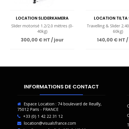
LOCATION SLIDERKAMERA
LOCATION TILTA 
ATLAS MODULAR
SYSTEM 01
Slider motorisé 1.2/2.0 mètres (0-
Travelling & Slider 2.4
40kg)
60kg)
300,00 € HT / jour
140,00 € HT /
INFORMATIONS DE CONTACT
Espace Location : 74 boulevard de Reuilly,
C
75012 Paris - FRANCE
O
+33 (0) 1 42 22 31 12
location@visualsfrance.com
T