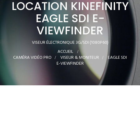
LOCATION KINEFINITY
EAGLE SDI E-
VIEWFINDER
VISEUR ÉLECTRONIQUE 3G/SDI (1080P60)
ACCUEIL
>
CAMÉRA VIDÉO PRO
>
VISEUR & MONITEUR
>
EAGLE SDI
E-VIEWFINDER