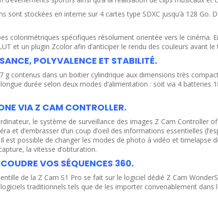
ons sont stockées en interne sur 4 cartes type SDXC jusqu’à 128 Go.
es colorimétriques spécifiques résolument orientée vers le cinéma. En 
LUT et un plugin Zcolor afin d’anticiper le rendu des couleurs avant le 
SANCE, POLYVALENCE ET STABILITÉ.
 37 g contenus dans un boitier cylindrique aux dimensions très compa
 longue durée selon deux modes d’alimentation : soit via 4 batteries 
NE VIA Z CAM CONTROLLER.
inateur, le système de surveillance des images Z Cam Controller offre
éra et d’embrasser d’un coup d’oeil des informations essentielles (l’e
. Il est possible de changer les modes de photo à vidéo et timelapse 
capture, la vitesse d’obturation.
 COUDRE VOS SÉQUENCES 360.
ntille de la Z Cam S1 Pro se fait sur le logiciel dédié Z Cam WonderSt
logiciels traditionnels tels que de les importer convenablement dans 
ODUIT