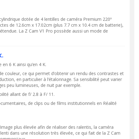
ylindrique dotée de 4 lentilles de caméra Premium 220º
ctes de 12.6cm x 17.02cm (plus 7.7 cm x 10.4 cm de batterie),
ès étendue. La Z Cam V1 Pro possède aussi un mode de
K.
en 6 K ainsi qu’en 4 K.
e couleur, ce qui permet d’obtenir un rendu des contrastes et
ion, en particulier à l’étalonnage. Sa sensibilité peut varier
ges peu lumineuses, de nuit par exemple.
té allant de f/ 2.8 à F/ 11.
umentaires, de clips ou de films institutionnels en Réalité
mage plus élevée afin de réaliser des ralentis, la caméra
lenti dans une résolution très élevée, ce qui fait de la Z Cam
 commerciaux.