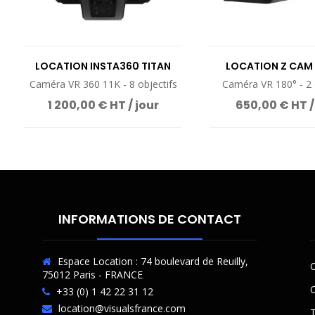
LOCATION INSTA360 TITAN
LOCATION Z CAM 
Caméra VR 360 11K - 8 objectifs
Caméra VR 180° - 2 
1 200,00 € HT / jour
650,00 € HT /
INFORMATIONS DE CONTACT
Espace Location : 74 boulevard de Reuilly,
C
75012 Paris - FRANCE
O
+33 (0) 1 42 22 31 12
location@visualsfrance.com
T