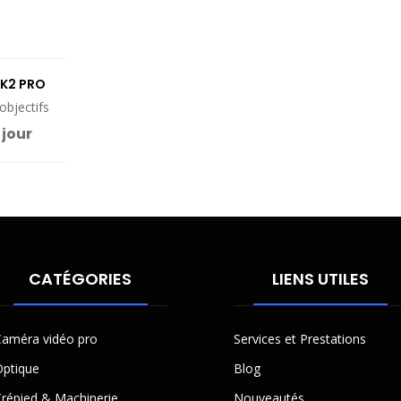
K2 PRO
objectifs
 jour
CATÉGORIES
LIENS UTILES
améra vidéo pro
Services et Prestations
ptique
Blog
répied & Machinerie
Nouveautés