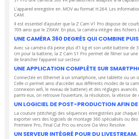
L’appareil enregistre en .MOV au format H.264. Les informati
CAM.
Il est essentiel d’ajouter que la Z Cam V1 Pro dispose de courb
709 ainsi que le ZRAW. En plus, la caméra intègre des fichiers 
UNE CAMÉRA 360 DEGRÉS QUI COMBINE PUIS
Avec sa caméra d’à peine plus d’1 kg et son unité batterie de
cm pour la batterie, la Z Cam S1 Pro permet de filmer sur une
de brancher l’appareil sur secteur.
UNE APPLICATION COMPLÈTE SUR SMARTPHO
Connectée en Ethernet à un smartphone, une tablette ou un ord
Celle-ci permet ainsi d’accéder aux différents modes de la cam
connexion wifi, le niveau de batterie) et des réglages avancés
parmi eux, on retrouve l’ouverture, la résolution, la vitesse de 
UN LOGICIEL DE POST-PRODUCTION AFIN DE
La couture (stitching) des séquences enregistrées par chaque le
exporter vers des logiciels de montage 360 spécialisés ou des 
Premiere Pro, Final Cut Pro ou encore Da Vinci Resolve.
UN SERVEUR INTÉGRÉ POUR DU LIVESTREAM.
VOIR LE PRODUIT
VOIR LE PR