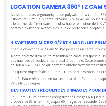
LOCATION CAMÉRA 360° I Z CAM 
Aussi compacte, ergonomique que polyvalente, la caméra 360 
fisheye, f/2.8-f/11 aux capteurs Sony EXMOR 4/3 de pouce. D’
elle permet de filmer dans une ultra haute résolution de 6 K
contrôle à distance avancé ainsi que de protocoles adaptés à la
4 CAPTEURS MICRO 4/3 ET 4 LENTILLES PREMIU
Chaque objectif de la Z Cam S1 Pro possède un capteur Micro 4
À côté de cette ultra haute résolution ce capteur dispose aus
des nuances de couleurs d’une qualité optimale. Cette prouesse 
de 100 à 6 400 ISO, ce qui permet d’obtenir d’excellents résu
Les quatre objectifs de la Z Cam S1 Pro sont des optiques Prem
Sa très haute résolution en fait un appareil parfaitement adapt
Virtuelle 360 degrés.
DES HAUTES FRÉQUENCES D’IMAGES POUR DE
La Z Cam S1 Pro permet d’enregistrer des images 6 K jusqu’à 30
propose de filmer en 4 K jusqu’à 60 images par seconde. Ces fon
S1 Pro une caméra 360 VR parfaitement adaptée à la captation 