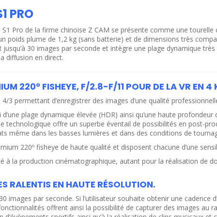
S1 PRO
S1 Pro de la firme chinoise Z CAM se présente comme une tourelle c
un poids plume de 1,2 kg (sans batterie) et de dimensions très compa
 VR jusqu’à 30 images par seconde et intègre une plage dynamique tr
 diffusion en direct.
M 220º FISHEYE, F/2.8-F/11 POUR DE LA VR EN 4 
/3 permettant d’enregistrer des images d’une qualité professionnelle 
si d’une plage dynamique élevée (HDR) ainsi qu’une haute profondeur d
technologique offre un superbe éventail de possibilités en post-product
ltats même dans les basses lumières et dans des conditions de tourna
ium 220º fisheye de haute qualité et disposent chacune d’une sensibili
é à la production cinématographique, autant pour la réalisation de doc
S RALENTIS EN HAUTE RÉSOLUTION.
 images par seconde. Si l’utilisateur souhaite obtenir une cadence d’i
ctionnalités offrent ainsi la possibilité de capturer des images au ra
d’évènements sportifs ainsi qu’à la réalisation de clips musicaux et