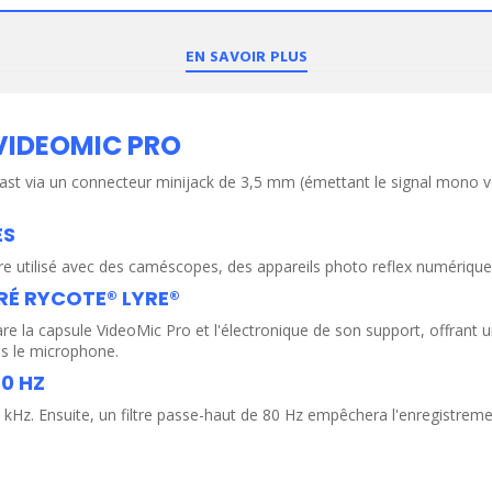
EN SAVOIR PLUS
VIDEOMIC PRO
ast via un connecteur minijack de 3,5 mm (émettant le signal mono ve
ES
tre utilisé avec des caméscopes, des appareils photo reflex numérique
RÉ RYCOTE® LYRE®
la capsule VideoMic Pro et l'électronique de son support, offrant un
ns le microphone.
0 HZ
z. Ensuite, un filtre passe-haut de 80 Hz empêchera l'enregistremen