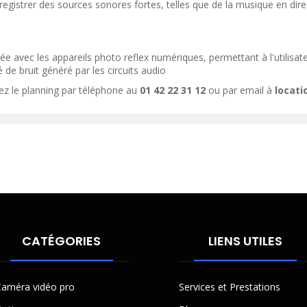
egistrer des sources sonores fortes, telles que de la musique en direc
ée avec les appareils photo reflex numériques, permettant à l'utilisate
 de bruit généré par les circuits audio
ez le planning par téléphone au
01 42 22 31 12
ou par email à
locat
CATÉGORIES
LIENS UTILES
améra vidéo pro
Services et Prestations