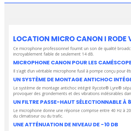
LOCATION MICRO CANON I RODE 
Ce microphone professionnel fournit un son de qualité broadc
incroyablement faible de seulement 14 dB.
MICROPHONE CANON POUR LES CAMÉSCOP
Il s’agit d’un véritable microphone fusil à pompe conçu pour ê
UN SYSTÈME DE MONTAGE ANTICHOC INTÉG
Le système de montage antichoc intégré Rycote® Lyre® sépare 
provoquer des grondements et des vibrations indésirables da
UN FILTRE PASSE-HAUT SÉLECTIONNABLE À 8
Le microphone donne une réponse comprise entre 40 Hz à 20 kH
du climatiseur ou du trafic.
UNE ATTÉNUATION DE NIVEAU DE -10 DB