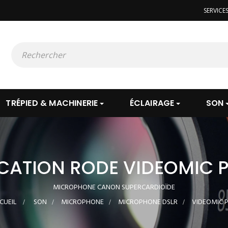
SERVICE
TRÉPIED & MACHINERIE
ÉCLAIRAGE
SON
CATION RODE VIDEOMIC 
MICROPHONE CANON SUPERCARDIOÏDE
CUEIL
>
SON
>
MICROPHONE
>
MICROPHONE DSLR
>
VIDEOMIC 