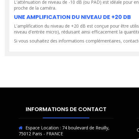
L'atténuation de niveau de -10 dB (ou PAD) est idéale pour enr
proche de la caméra.
UNE AMPLIFICATION DU NIVEAU DE +20 DB
L'amplification du niveau de +20 dB est conçue pour être utilis
niveau d'entrée micro), réduisant ainsi efficacement la quantité
Si vous souhaitez des informations complémentaires, contact
INFORMATIONS DE CONTACT
Espace Location : 74 boulevard de Reuilly,
C
75012 Paris - FRANCE