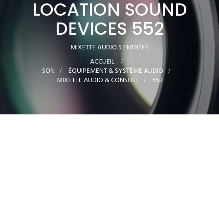
LOCATION SOUND
DEVICES 552
MIXETTE AUDIO 5 ENTRÉES
ACCUEIL
>
SON
>
ÉQUIPEMENT & SYSTÈME AUDIO
>
MIXETTE AUDIO & CONSOLE
>
552