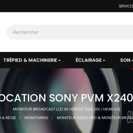
SERVICE
TRÉPIED & MACHINERIE
ÉCLAIRAGE
SON
OCATION SONY PVM X24
MONITEUR BROADCAST LCD 4K HDR 24" (12G-SDI / HDMI 2.0)
 & RÉGIE
>
MONITORING
>
MONITEUR VIDÉO PRO & MONITEUR BROA