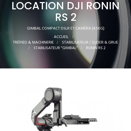
LOCATION DJI RONIN
RS 2
GIMBAL COMPACT DSLR ET CAMÉRA (4.5KG)
ACCUEIL
>
TRÉPIED & MACHINERIE
>
STABILISATEUR / SLIDER & GRUE
>
STABILISATEUR "GIMBAL"
>
RONIN RS 2