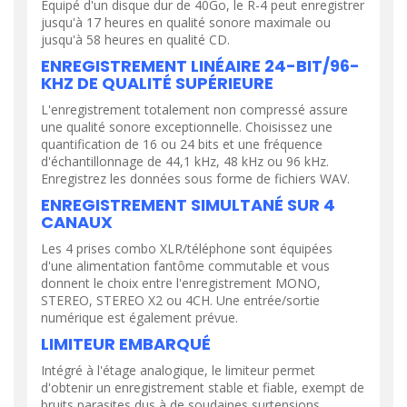
Équipé d'un disque dur de 40Go, le R-4 peut enregistrer
jusqu'à 17 heures en qualité sonore maximale ou
jusqu'à 58 heures en qualité CD.
ENREGISTREMENT LINÉAIRE 24-BIT/96-
KHZ DE QUALITÉ SUPÉRIEURE
L'enregistrement totalement non compressé assure
une qualité sonore exceptionnelle. Choisissez une
quantification de 16 ou 24 bits et une fréquence
d'échantillonnage de 44,1 kHz, 48 kHz ou 96 kHz.
Enregistrez les données sous forme de fichiers WAV.
ENREGISTREMENT SIMULTANÉ SUR 4
CANAUX
Les 4 prises combo XLR/téléphone sont équipées
d'une alimentation fantôme commutable et vous
donnent le choix entre l'enregistrement MONO,
STEREO, STEREO X2 ou 4CH. Une entrée/sortie
numérique est également prévue.
LIMITEUR EMBARQUÉ
Intégré à l'étage analogique, le limiteur permet
d'obtenir un enregistrement stable et fiable, exempt de
bruits parasites dus à de soudaines surtensions