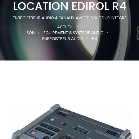
LOCATION EDIROL R4
ENREGISTREUR AUDIO 4 CANAUX AVEC DISQUE DUR INTÉGRÉ
ACCUEIL
>
SON
>
ÉQUIPEMENT & SYSTÈME AUDIO
>
ENREGISTREUR AUDIO
>
R4