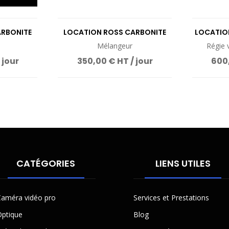
ARBONITE
LOCATION ROSS CARBONITE
LOCATIO
SOLO 13
Mélangeur
Régie 
 jour
350,00 € HT / jour
600,
CATÉGORIES
LIENS UTILES
améra vidéo pro
Services et Prestations
ptique
Blog