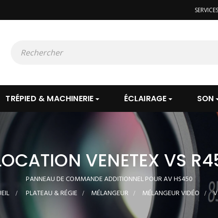
SERVICE
TRÉPIED & MACHINERIE
ÉCLAIRAGE
SON
LOCATION VENETEX VS R4
PANNEAU DE COMMANDE ADDITIONNEL POUR AV HS450
EIL
>
PLATEAU & RÉGIE
>
MÉLANGEUR
>
MÉLANGEUR VIDÉO
>
V