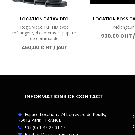
LOCATION DATAVIDEO
LOCATION ROSS C
MOBILECAST HS 3200 X...
ULTRA
Regie vidéo Full HD avec
Mélangeur
mélangeur, 4 caméras et pupitre
900,00 € HT /
de commande
450,00 € HT / jour
INFORMATIONS DE CONTACT
Espace Location : 74 boulevard de Reuilly,
C
75012 Paris - FRANCE
O
+33 (0) 1 42 22 31 12
location@visualsfrance.com