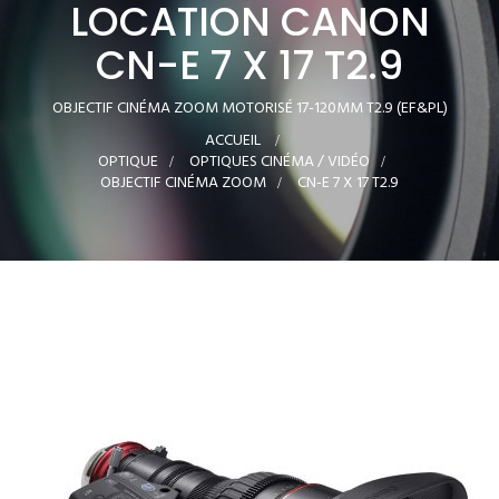
LOCATION CANON
CN-E 7 X 17 T2.9
OBJECTIF CINÉMA ZOOM MOTORISÉ 17-120MM T2.9 (EF&PL)
ACCUEIL
>
OPTIQUE
>
OPTIQUES CINÉMA / VIDÉO
>
OBJECTIF CINÉMA ZOOM
>
CN-E 7 X 17 T2.9