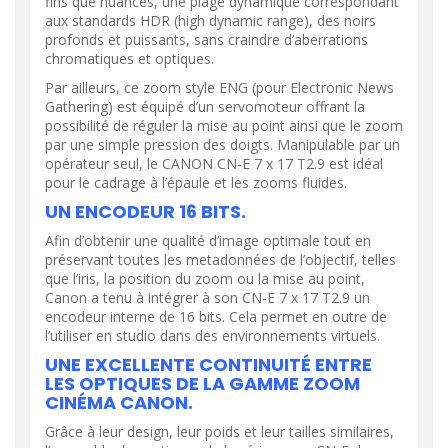
fins que nuancés, une plage dynamique correspondant
aux standards HDR (high dynamic range), des noirs
profonds et puissants, sans craindre d’aberrations
chromatiques et optiques.
Par ailleurs, ce zoom style ENG (pour Electronic News
Gathering) est équipé d’un servomoteur offrant la
possibilité de réguler la mise au point ainsi que le zoom
par une simple pression des doigts. Manipulable par un
opérateur seul, le CANON CN-E 7 x 17 T2.9 est idéal
pour le cadrage à l’épaule et les zooms fluides.
UN ENCODEUR 16 BITS.
Afin d’obtenir une qualité d’image optimale tout en
préservant toutes les metadonnées de l’objectif, telles
que l’iris, la position du zoom ou la mise au point,
Canon a tenu à intégrer à son CN-E 7 x 17 T2.9 un
encodeur interne de 16 bits. Cela permet en outre de
l’utiliser en studio dans des environnements virtuels.
UNE EXCELLENTE CONTINUITÉ ENTRE
LES OPTIQUES DE LA GAMME ZOOM
CINÉMA CANON.
Grâce à leur design, leur poids et leur tailles similaires,