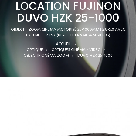
LOCATION FUJINON
DUVO HZK 25-1000
OBJECTIF ZOOM CINÉMA MOTORISÉ 25-1000MM F2.8-5.0 AVEC
EXTENDEUR 1.5X (PL - FULL FRAME & SUPER35)
ACCUEIL
>
OPTIQUE
>
OPTIQUES CINÉMA / VIDÉO
>
OBJECTIF CINÉMA ZOOM
>
DUVO HZK 25-1000