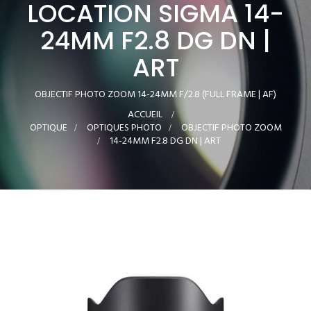
LOCATION SIGMA 14-
24MM F2.8 DG DN |
ART
OBJECTIF PHOTO ZOOM 14-24MM F/2.8 (FULL FRAME | AF)
ACCUEIL
>
OPTIQUE
>
OPTIQUES PHOTO
>
OBJECTIF PHOTO ZOOM
>
14-24MM F2.8 DG DN | ART