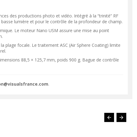
s des productions photo et vidéo. Intégré à la “trinité” RF
basse lumière et pour le contrôle de la profondeur de champ.
ynamique. Le moteur Nano USM assure une mise au point
n.
la plage focale. Le traitement ASC (Air Sphere Coating) limite
VOIR LE PRODUIT
VOIR LE PRODUIT
rel.
, dimensions 88,5 × 125,7 mm, poids 900 g. Bague de contrôle
ion@visualsfrance.com
.