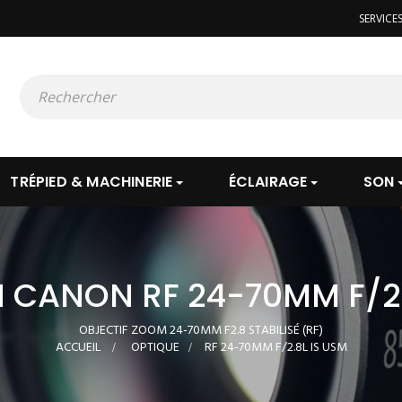
SERVICE
TRÉPIED & MACHINERIE
ÉCLAIRAGE
SON
 CANON RF 24-70MM F/2.
OBJECTIF ZOOM 24-70MM F2.8 STABILISÉ (RF)
ACCUEIL
>
OPTIQUE
>
RF 24-70MM F/2.8L IS USM