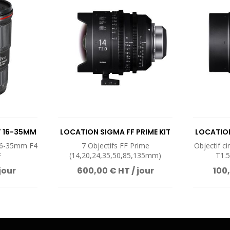
F 16-35MM
LOCATION SIGMA FF PRIME KIT
LOCATION
7
16-35mm F4
7 Objectifs FF Prime
Objectif c
F
(14,20,24,35,50,85,135mm)
T1.5
jour
600,00 € HT / jour
100,