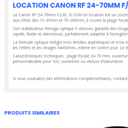
LOCATION CANON RF 24-70MM F/2
Le Canon RF 24-70mm f/2.8L IS USM en location est un zoom st
aux côtés des 15-35mm et 70-200mm, il couvre la plage focale
Son stabilisateur d’image optique 5 vitesses garantit des i
rapide, fluide et silencieuse, parfaitement adaptée à l’enregi
La formule optique intègre trois lentilles asphériques et trois
VOIR LE PRODUIT
VOIR LE PR
les reflets et les images fantômes, même en contre-jour. Le d
Caractéristiques techniques : plage focale 24-70 mm, ouvertur
personnalisable pour ISO, ouverture ou vitesse d’obturation.
Si vous souhaitez des informations complémentaires, contact
PRODUITS SIMILAIRES