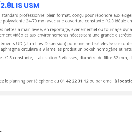
.8L IS USM
andard professionnel plein format, conçu pour répondre aux exigence
 polyvalente 24-70 mm avec une ouverture constante f/2.8 idéale en 
mages nettes à main levée, en reportage, événementiel ou tournage d
strement vidéo et aux environnements nécessitant une grande discrétio
 éléments UD (Ultra Low Dispersion) pour une netteté élevée sur toute 
ODUIT
VOIR LE PRODUIT
iaphragme circulaire à 9 lamelles produit un bokeh homogène et natu
e f/2.8 constante, stabilisation 5 vitesses, diamètre de filtre 82 mm
ez le planning par téléphone au
01 42 22 31 12
ou par email à
locat