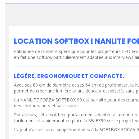
LOCATION SOFTBOX I NANLITE FO
Fabriquée de manière spécifique pour les projecteurs LED Forza
en fait une softbox particulièrement adaptée aux interviews ain
LÉGÈRE, ERGONOMIQUE ET COMPACTE.
Avec ses 89 cm de diamètre et ses 64 cm de profondeur, la 
permet de créer une lumière alliant douceur et netteté, sans p
La NANLITE FORZA SOFTBOX 90 est parfaite pour des tournages et
des contours nets et saisissants.
VOIR LE PRODUIT
VOIR LE PR
Par ailleurs, cette softbox, parfaitement adaptée à la monture 
facilement et rapidement en place la SB-FZ90 sur le projecteur
L’ajout d’accessoires supplémentaires à la SOFTBOX FORZA 90 de