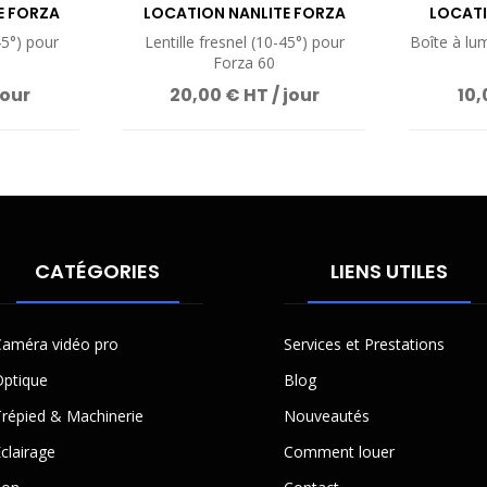
E FORZA
LOCATION NANLITE FORZA
LOCATI
20
FRESNEL FL11
45°) pour
Lentille fresnel (10-45°) pour
Boîte à lu
Forza 60
jour
20,00 € HT / jour
10,
CATÉGORIES
LIENS UTILES
améra vidéo pro
Services et Prestations
ptique
Blog
répied & Machinerie
Nouveautés
clairage
Comment louer