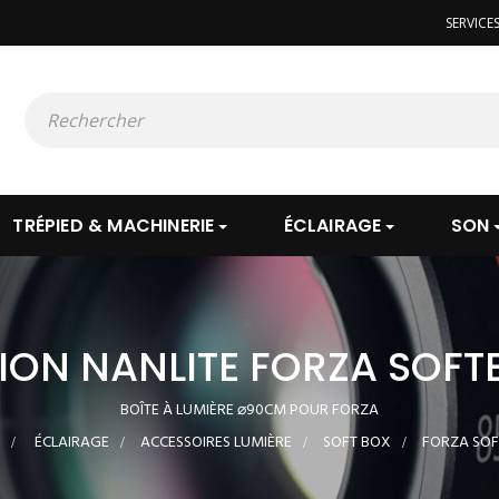
SERVICE
TRÉPIED & MACHINERIE
ÉCLAIRAGE
SON
ION NANLITE FORZA SOFT
BOÎTE À LUMIÈRE ⌀90CM POUR FORZA
>
ÉCLAIRAGE
>
ACCESSOIRES LUMIÈRE
>
SOFT BOX
>
FORZA SOF