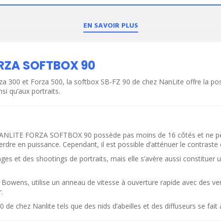
EN SAVOIR PLUS
RZA SOFTBOX 90
 300 et Forza 500, la softbox SB-FZ 90 de chez NanLite offre la possi
si qu’aux portraits.
NANLITE FORZA SOFTBOX 90 possède pas moins de 16 côtés et ne pèse 
erdre en puissance. Cependant, il est possible d’atténuer le contraste
 des shootings de portraits, mais elle s’avère aussi constituer un ac
ODUIT
VOIR LE PRODUIT
Bowens, utilise un anneau de vitesse à ouverture rapide avec des verrou
.
 chez Nanlite tels que des nids d’abeilles et des diffuseurs se fait 