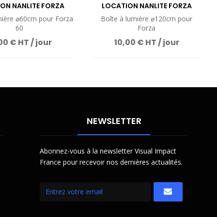
ON NANLITE FORZA
LOCATION NANLITE FORZA
SOFTBOX 60
SOFTBOX 120
mière ⌀60cm pour Forza
Boîte à lumière ⌀120cm pour
60
Forza
00 € HT / jour
10,00 € HT / jour
NEWSLETTER
Abonnez-vous à la newsletter Visual Impact
France pour recevoir nos dernières actualités.