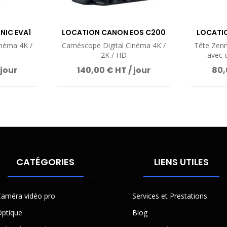
NIC EVA1
LOCATION CANON EOS C200
LOCATIO
inéma 4K /
Caméscope Digital Cinéma 4K /
Tête Zenm
2K / HD
avec 
 jour
140,00 € HT / jour
80,
CATÉGORIES
LIENS UTILES
améra vidéo pro
Services et Prestations
ptique
Blog