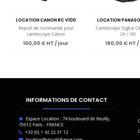
LOCATION CANON RC V100
LOCATION PANASO
Report de commande pour
Caméscope Digital C
caméscope Canon
2K / HD
100,00 € HT / jour
180,00 € HT /
INFORMATIONS DE CONTACT
Espace Location : 74 boulevard de Reuilly,
C
75012 Paris - FRANCE
O
+33 (0) 1 42 22 31 12
location@visualsfrance.com