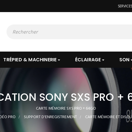
SERVICE
TRÉPIED & MACHINERIE
ÉCLAIRAGE
SON
CATION SONY SXS PRO + 
CARTE MÉMOIRE SXS PRO + 64GO
DÉO PRO
>
SUPPORT D'ENREGISTREMENT
>
CARTE MÉMOIRE ET DISQU