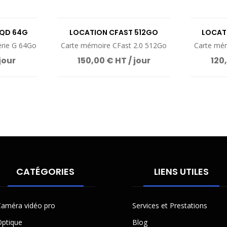
XQD 64G
LOCATION CFAST 512GO
LOCAT
rie G 64Go
Carte mémoire CFast 2.0 512Go
Carte mém
jour
150,00 € HT / jour
120,
CATÉGORIES
LIENS UTILES
améra vidéo pro
Services et Prestations
ptique
Blog