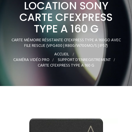
LOCATION SONY
CARTE CFEXPRESS
TYPE A 160 G
CARTE MÉMOIRE RÉSISTANTE CFEXPRESS TYPE A 160GO AVEC
FILE RESCUE (VPG400 | R800/W700MO/S | IP57)
ACCUEIL
>
CAMÉRA VIDÉO PRO
>
SUPPORT D'ENREGISTREMENT
>
CARTE CFEXPRESS TYPE A 160 G