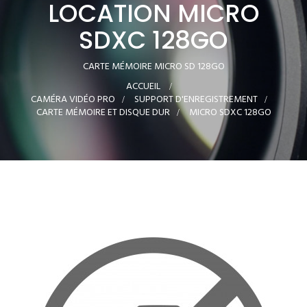
LOCATION MICRO
SDXC 128GO
CARTE MÉMOIRE MICRO SD 128GO
ACCUEIL
>
CAMÉRA VIDÉO PRO
>
SUPPORT D'ENREGISTREMENT
>
CARTE MÉMOIRE ET DISQUE DUR
>
MICRO SDXC 128GO