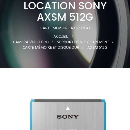
LOCATION SONY
AXSM 512G
CARTE MÉMOIRE AXS 512GO
ACCUEIL
>
CAMÉRA VIDÉO PRO
>
SUPPORT D'ENREGISTREMENT
>
CARTE MÉMOIRE ET DISQUE DUR
>
AXSM 512G