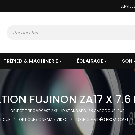
SERVICE
TRÉPIED & MACHINERIE
ÉCLAIRAGE
SON
TION FUJINON ZA17 X 7.6
OBJECTIF BROADCAST 2/3" HD STANDARD 17X AVEC DOUBLEUR
TIQUE
>
OPTIQUES CINÉMA / VIDÉO
>
OBJECTIF VIDÉO BROADCAST
>