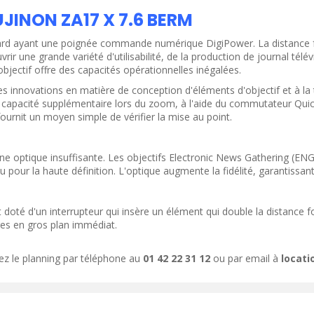
UJINON ZA17 X 7.6 BERM
dard ayant une poignée commande numérique DigiPower. La distance 
vrir une grande variété d'utilisabilité, de la production de journal t
jectif offre des capacités opérationnelles inégalées.
s innovations en matière de conception d'éléments d'objectif et à l
capacité supplémentaire lors du zoom, à l'aide du commutateur Quick
urnit un moyen simple de vérifier la mise au point.
 optique insuffisante. Les objectifs Electronic News Gathering (ENG)
u pour la haute définition. L'optique augmente la fidélité, garantissa
ODUIT
VOIR LE PRODUIT
t doté d'un interrupteur qui insère un élément qui double la distance 
ges en gros plan immédiat.
ez le planning par téléphone au
01 42 22 31 12
ou par email à
locat