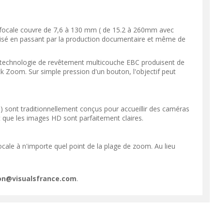
focale couvre de 7,6 à 130 mm ( de 15.2 à 260mm avec
élévisé en passant par la production documentaire et même de
a technologie de revêtement multicouche EBC produisent de
 Zoom. Sur simple pression d'un bouton, l'objectif peut
 sont traditionnellement conçus pour accueillir des caméras
nt que les images HD sont parfaitement claires.
VOIR LE PRODUIT
VOIR LE PRODUIT
focale à n'importe quel point de la plage de zoom. Au lieu
ion@visualsfrance.com
.