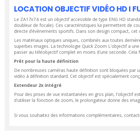
LOCATION OBJECTIF VIDÉO HD I F
Le ZA17x7.6 est un objectif accessible de type ENG HD stan
doubleur de focale). Ces caractéristiques lui permettent de cou
directe d’évènements sportifs. Dans son design compact, cet ob
Les matériaux optiques uniques, combinés aux toutes dernière
superbes images. La technologie Quick Zoom L'objectif a une 
passer au téléobjectif complet en moins d'une seconde. Cela fo
Prêt pour la haute définition
De nombreuses caméras haute définition sont bloquées par une
vidéo à définition standard. Cet objectif est spécialement conç
VOIR LE PRODUIT
VOIR LE PR
Extendeur 2x intégré
Pour des prises de vue instantanées en gros plan, l'objectif es
d'utiliser la fonction de zoom, le prolongateur donne des ima
Si vous souhaitez des informations complémentaires, contact