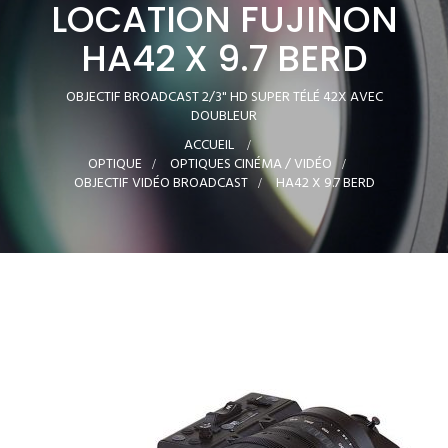
LOCATION FUJINON
HA42 X 9.7 BERD
OBJECTIF BROADCAST 2/3" HD SUPER TÉLÉ 42X AVEC
DOUBLEUR
ACCUEIL
>
OPTIQUE
>
OPTIQUES CINÉMA / VIDÉO
>
OBJECTIF VIDÉO BROADCAST
>
HA42 X 9.7 BERD