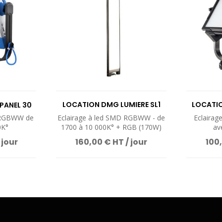
LOCATION DMG LUMIERE SL1
LOCATIO
PANEL 30
MIX
1
D RGBWW de
Eclairage à led SMD RGBWW - de
Eclaira
0K°
1700 à 10 000K° + RGB (170W)
av
 jour
160,00 € HT / jour
100,