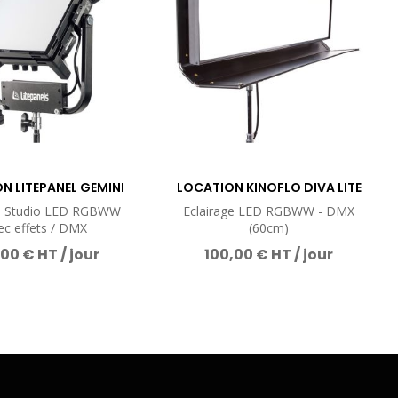
N LITEPANEL GEMINI
LOCATION KINOFLO DIVA LITE
X1 SOFT PANEL
20 LED DMX
ge Studio LED RGBWW
Eclairage LED RGBWW - DMX
ec effets / DMX
(60cm)
00 € HT / jour
100,00 € HT / jour