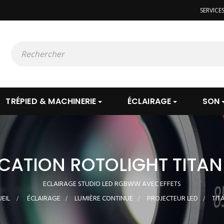
SERVICE
TRÉPIED & MACHINERIE
ÉCLAIRAGE
SON
CATION ROTOLIGHT TITAN
ECLAIRAGE STUDIO LED RGBWW AVEC EFFETS
EIL
>
ÉCLAIRAGE
>
LUMIÈRE CONTINUE
>
PROJECTEUR LED
>
TIT