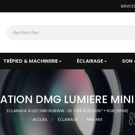
SERVICE
TRÉPIED & MACHINERIE
ÉCLAIRAGE
SON
ATION DMG LUMIERE MINI
ECLAIRAGE À LED SMD RGBWW - DE 1 700 À 10 000K° + RGB (100W)
ACCUEIL
>
ÉCLAIRAGE
>
MINI MIX