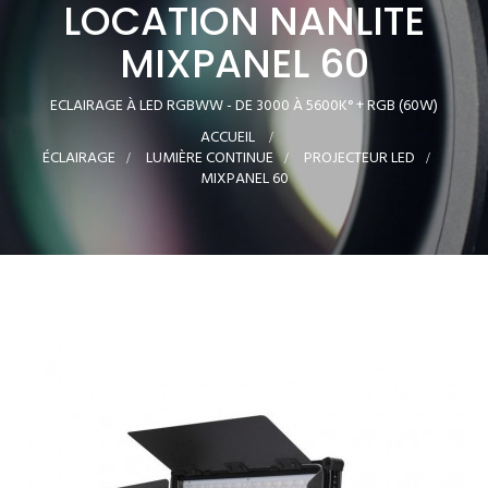
LOCATION NANLITE
MIXPANEL 60
ECLAIRAGE À LED RGBWW - DE 3000 À 5600K° + RGB (60W)
ACCUEIL
>
ÉCLAIRAGE
>
LUMIÈRE CONTINUE
>
PROJECTEUR LED
>
MIXPANEL 60