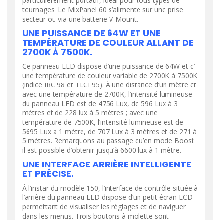
particulièrement portatif, idéal pour tous types de
tournages. Le MixPanel 60 s’alimente sur une prise
secteur ou via une batterie V-Mount.
UNE PUISSANCE DE 64W ET UNE
TEMPÉRATURE DE COULEUR ALLANT DE
2700K À 7500K.
Ce panneau LED dispose d’une puissance de 64W et d’
une température de couleur variable de 2700K à 7500K
(indice IRC 98 et TLCI 95). À une distance d’un mètre et
avec une température de 2700K, l’intensité lumineuse
du panneau LED est de 4756 Lux, de 596 Lux à 3
mètres et de 228 lux à 5 mètres ; avec une
température de 7500K, l’intensité lumineuse est de
5695 Lux à 1 mètre, de 707 Lux à 3 mètres et de 271 à
5 mètres. Remarquons au passage qu’en mode Boost
il est possible d’obtenir jusqu’à 6600 lux à 1 mètre.
UNE INTERFACE ARRIÈRE INTELLIGENTE
ET PRÉCISE.
À l’instar du modèle 150, l’interface de contrôle située à
l’arrière du panneau LED dispose d’un petit écran LCD
permettant de visualiser les réglages et de naviguer
dans les menus. Trois boutons à molette sont