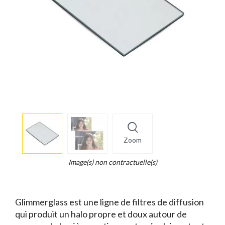
More
×
info
Zoom
Legend...
Whait
Image(s) non contractuelle(s)
for
it.
Glimmerglass est une ligne de filtres de diffusion
qui produit un halo propre et doux autour de