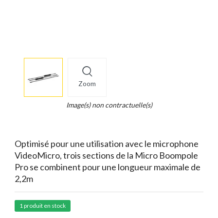
More
×
info
Zoom
Legend...
Whait
Image(s) non contractuelle(s)
for
it.
Optimisé pour une utilisation avec le microphone
VideoMicro, trois sections de la Micro Boompole
Pro se combinent pour une longueur maximale de
2,2m
1 produit en stock