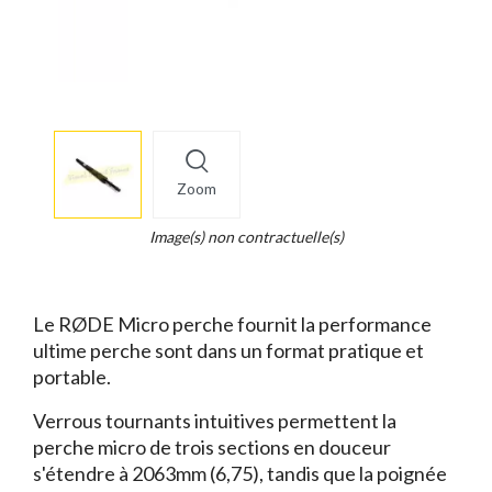
More
×
info
Zoom
Legend...
Whait
Image(s) non contractuelle(s)
for
it.
Le RØDE Micro perche fournit la performance
ultime perche sont dans un format pratique et
portable.
Verrous tournants intuitives permettent la
perche micro de trois sections en douceur
s'étendre à 2063mm (6,75), tandis que la poignée